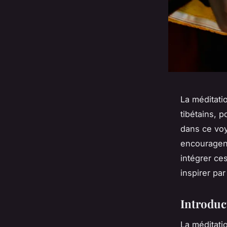
La méditati
tibétains, 
dans ce voy
encouragent
intégrer ce
inspirer par
Introduct
La méditatio