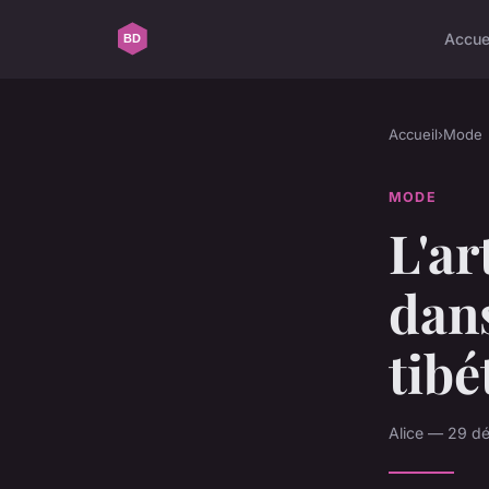
Accue
Accueil
›
Mode
MODE
L'ar
dans
tibé
Alice — 29 d