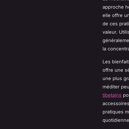
approche hol
elle offre u
de ces prati
valeur. Uti
généralemen
la concentra
Les bienfai
offre une s
une plus gr
méditer peuv
tibetains
pou
accessoires,
pratiques m
quotidienne 