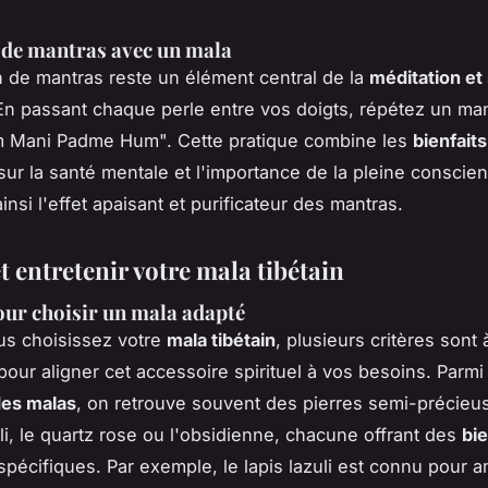
 de mantras avec un mala
on de mantras reste un élément central de la
méditation et 
 En passant chaque perle entre vos doigts, répétez un ma
Mani Padme Hum". Cette pratique combine les
bienfaits
ur la santé mentale et l'importance de la pleine conscie
insi l'effet apaisant et purificateur des mantras.
t entretenir votre mala tibétain
our choisir un mala adapté
us choisissez votre
mala tibétain
, plusieurs critères sont 
pour aligner cet accessoire spirituel à vos besoins. Parmi
des malas
, on retrouve souvent des pierres semi-précie
uli, le quartz rose ou l'obsidienne, chacune offrant des
bie
pécifiques. Par exemple, le lapis lazuli est connu pour am