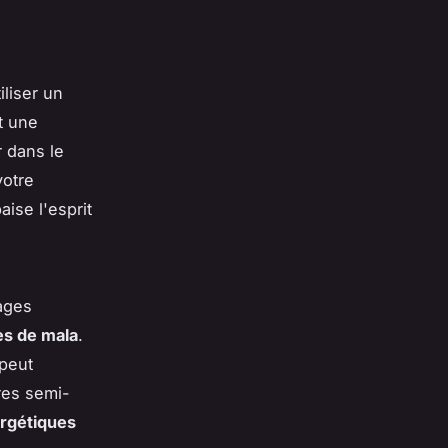
liser un
t une
r dans le
votre
ise l'esprit
ages
es de mala
.
peut
rres semi-
ergétiques