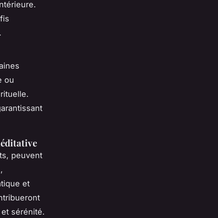
ntérieure.
fis
.
taines
e ou
ituelle.
arantissant
éditative
nts, peuvent
,
tique et
ntribueront
et sérénité.