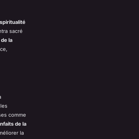
spiritualité
ntra sacré
 de la
nce,
à
 les
uses comme
nfaits de la
éliorer la