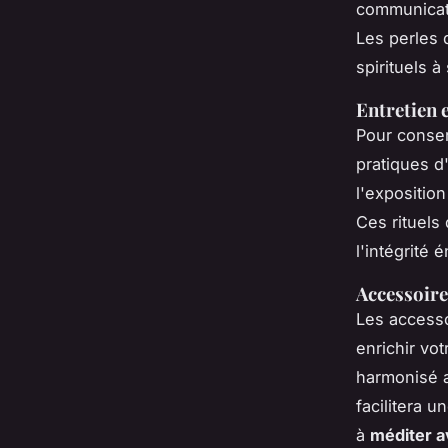
communicati
Les perles 
spirituels à
Entretien 
Pour conser
pratiques d
l'exposition
Ces rituels
l'intégrité 
Accessoire
Les accesso
enrichir vo
harmonisé a
facilitera u
à
méditer a