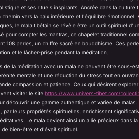
istique et ses rituels inspirants. Ancrée dans la culture t
n chemin vers la paix intérieure et l'équilibre émotionnel.
ques, le mala tibétain se révèle être un outil spirituel d'
lisé pour compter les mantras, ce chapelet traditionnel c
t 108 perles, un chiffre sacré en bouddhisme. Ces perles
tion et le lâcher-prise pendant la méditation.
ts de la méditation avec un mala ne peuvent être sous-est
érénité mentale et une réduction du stress tout en ouvrant
ande compassion et patience. Ceux qui désirent explorer 
ent visiter le site
https://www.univers-tibet.com/collect
r découvrir une gamme authentique et variée de malas.
 par leurs propriétés spirituelles, enrichissent significat
éditatives. Le mala devient ainsi un allié précieux dans la
de bien-être et d'éveil spirituel.