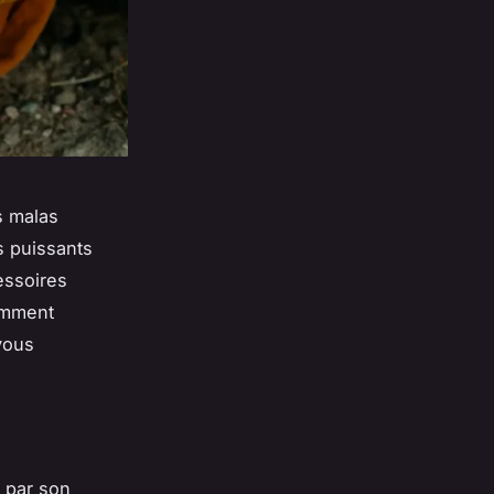
s malas
s puissants
essoires
comment
vous
e par son