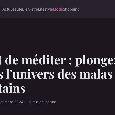
il
Actu
Beauté
Bien-etre
Lifestyle
Mode
Shopping
t de méditer : plonge
 l'univers des malas
tains
écembre 2024 — 3 min de lecture