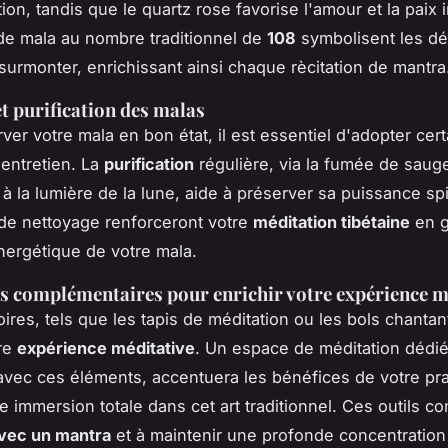
on, tandis que le quartz rose favorise l'amour et la paix i
de mala au nombre traditionnel de
108
symbolisent les dé
 surmonter, enrichissant ainsi chaque rècitation de mantra
et purification des malas
ver votre mala en bon état, il est essentiel d'adopter cer
'entretien. La
purification
régulière, via la fumée de saug
 à la lumière de la lune, aide à préserver sa puissance spir
 de nettoyage renforceront votre
méditation tibétaine
en g
énergétique de votre mala.
s complémentaires pour enrichir votre expérience m
ires, tels que les tapis de méditation ou les bols chanta
tre
expérience méditative
. Un espace de méditation dédié
vec ces éléments, accentuera les bénéfices de votre pra
ne immersion totale dans cet art traditionnel. Ces outils co
vec un mantra
et à maintenir une profonde concentration 