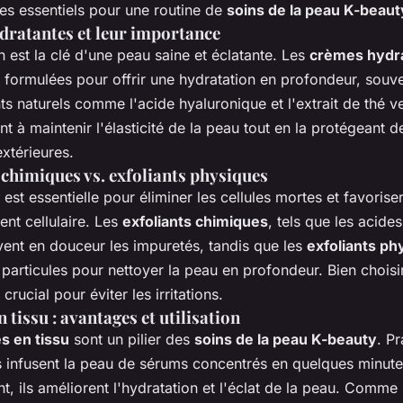
es essentiels pour une routine de
soins de la peau K-beaut
ratantes et leur importance
n est la clé d'une peau saine et éclatante. Les
crèmes hydra
 formulées pour offrir une hydratation en profondeur, souve
ts naturels comme l'acide hyaluronique et l'extrait de thé v
t à maintenir l'élasticité de la peau tout en la protégeant d
xtérieures.
 chimiques vs. exfoliants physiques
 est essentielle pour éliminer les cellules mortes et favoriser
nt cellulaire. Les
exfoliants chimiques
, tels que les acide
vent en douceur les impuretés, tandis que les
exfoliants ph
s particules pour nettoyer la peau en profondeur. Bien choisi
 crucial pour éviter les irritations.
tissu : avantages et utilisation
 en tissu
sont un pilier des
soins de la peau K-beauty
. Pr
ls infusent la peau de sérums concentrés en quelques minutes
t, ils améliorent l'hydratation et l'éclat de la peau. Comme 