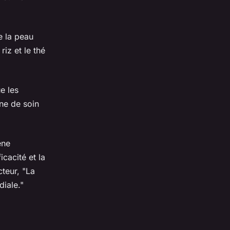
e la peau
iz et le thé
e les
ne de soin
ène
cacité et la
teur, "La
diale."