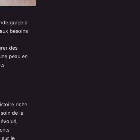
onde grâce à
 aux besoins
rer des
 une peau en
ts
istoire riche
 soin de la
 évolué,
ents
 sur le