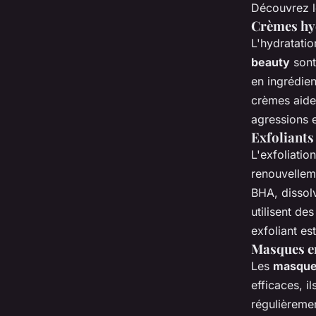
Découvrez l
Crèmes hyd
L'hydratatio
beauty
sont
en ingrédien
crèmes aiden
agressions e
Exfoliants
L'exfoliation
renouvelleme
BHA, dissol
utilisent de
exfoliant est
Masques en 
Les
masques
efficaces, i
régulièremen