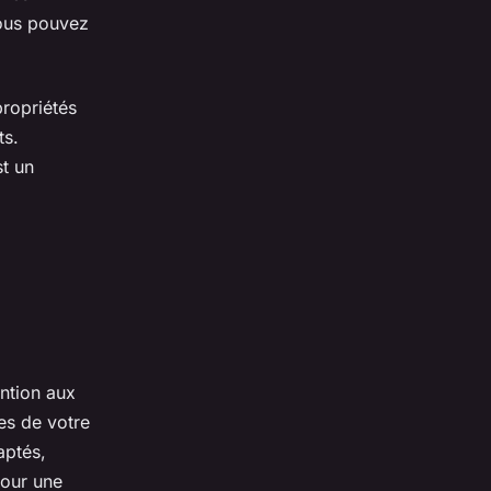
vous pouvez
propriétés
ts.
t un
ention aux
es de votre
ptés,
our une