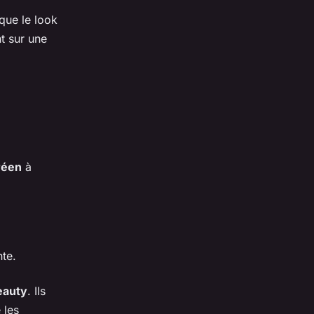
que le look
nt sur une
réen
à
te.
eauty
. Ils
 les