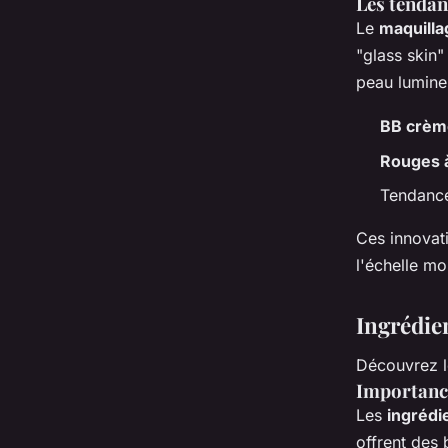
Les tendan
Le
maquilla
"glass skin"
peau lumine
BB crèm
Rouges à
Tendances
Ces innovat
l'échelle mo
Ingrédie
Découvrez l
Importance
Les
ingrédi
offrent des 