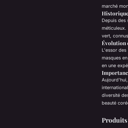
marché mon
Historique
Depuis des s
méticuleux. 
vert, connus
Évolution 
L'essor des
masques en t
en une expér
Importance
Aujourd'hui
internationa
diversité de
beauté corée
Produits