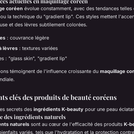
ces actuelles en maquillage coréen
ge coréen
évolue constamment, avec des tendances telles 
 ou la technique du "gradient lip". Ces styles mettent l'acce
use et des lèvres subtilement colorées.
es
: couvrance légère
 lèvres
: textures variées
 : "glass skin", "gradient lip"
ions témoignent de l'influence croissante du
maquillage co
ndiale.
nts clés des produits de beauté coréens
es secrets des
ingrédients K-beauty
pour une peau éclatan
 des ingrédients naturels
ents naturels
sont au cœur de l'efficacité des produits
K-b
bienfaits variés, tels que l'hydratation et la protection contre