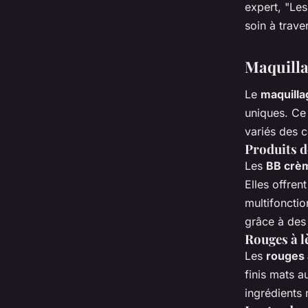
expert, "Les
soin à trave
Maquillag
Le
maquilla
uniques. Ce
variés des 
Produits d
Les
BB crè
Elles offren
multifonctio
grâce à des 
Rouges à l
Les
rouges 
finis mats a
ingrédients 