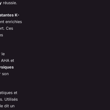
y
réussie.
tantes K-
nt enrichies
ert. Ces
es
 le
s AHA et
ysiques
r son
atiques et
. Utilisés
le dit un