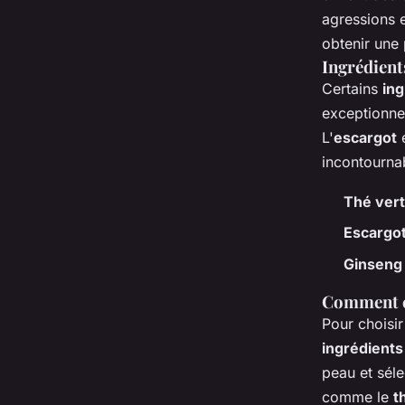
agressions e
obtenir une 
Ingrédient
Certains
in
exceptionne
L'
escargot
e
incontournab
Thé vert
Escargo
Ginseng
Comment ch
Pour choisir
ingrédients
peau et séle
comme le
t