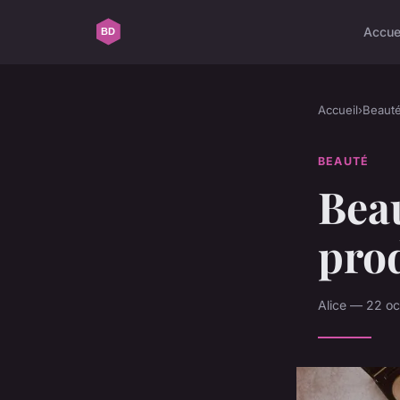
Accue
Accueil
›
Beaut
BEAUTÉ
Beau
pro
Alice — 22 oc