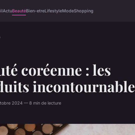
il
Actu
Beauté
Bien-etre
Lifestyle
Mode
Shopping
é
té coréenne : les
duits incontournable
tobre 2024 — 8 min de lecture