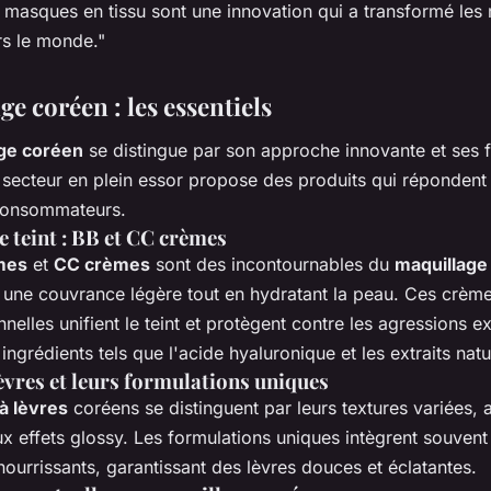
 masques en tissu sont une innovation qui a transformé les 
rs le monde."
e coréen : les essentiels
ge coréen
se distingue par son approche innovante et ses 
 secteur en plein essor propose des produits qui répondent
consommateurs.
e teint : BB et CC crèmes
mes
et
CC crèmes
sont des incontournables du
maquillage
t une couvrance légère tout en hydratant la peau. Ces crèm
nnelles unifient le teint et protègent contre les agressions e
ingrédients tels que l'acide hyaluronique et les extraits natu
èvres et leurs formulations uniques
à lèvres
coréens se distinguent par leurs textures variées, a
ux effets glossy. Les formulations uniques intègrent souvent
nourrissants, garantissant des lèvres douces et éclatantes.